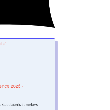
lp'
idence 2026 -
e GudulaKerk. Bezoekers