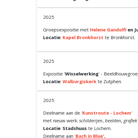
2025
Groepsexpositie met
Helene Gandolfi
en Ju
Locatie
:
Kapel Bronkhorst
te Bronkhorst.
2025
Expositie '
Wisselwerking
' - Beeldhouwgro
Locatie
:
Walburgiskerk
te Zutphen.
2025
Deelname aan de
'
Kunstroute - Loche
m
'
met nieuw werk:
schilderijen
,
beelden
,
grafiek
Locatie
:
Stadshuus
te Lochem.
Deelname aan
'
Bach in Blue'
.